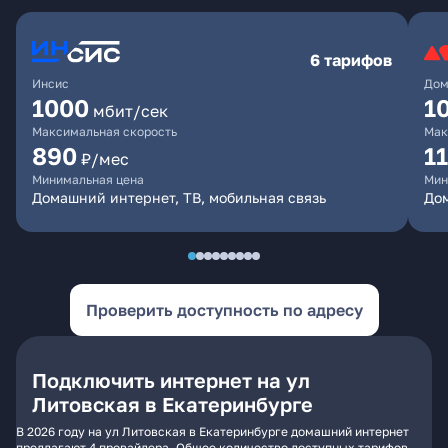
6 тарифов
Инсис
Дом
1000
1
мбит/сек
Максимальная скорость
Мак
890
1
₽/мес
Минимальная цена
Мин
Домашний интернет, ТВ, мобильная связь
Дом
Проверить доступность по адресу
Подключить интернет на ул
Литовская в Екатеринбурге
В 2026 году на ул Литовская в Екатеринбурге домашний интернет
предлагают 4 провайдера. Общее количество доступных тарифов -