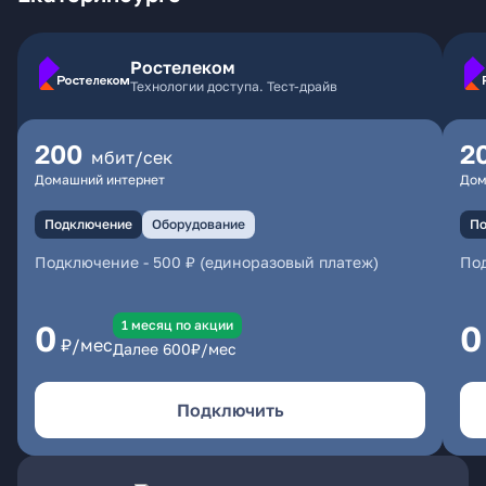
Ростелеком
Технологии доступа. Тест-драйв
200
2
мбит/сек
Домашний интернет
Дом
Подключение
Оборудование
По
Подключение
-
500 ₽ (единоразовый платеж)
По
1 месяц по акции
0
0
₽/мес
Далее
600
₽/мес
Подключить