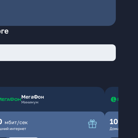
рге
МегаФон
Минимум
0
100
мбит/сек
мбит
шний интернет
Домашний инте