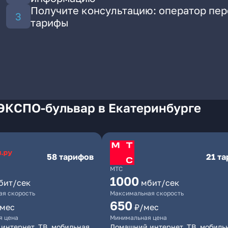
Получите консультацию: оператор пе
тарифы
 ЭКСПО-бульвар в Екатеринбурге
58 тарифов
21 т
МТС
1000
бит/сек
мбит/сек
я скорость
Максимальная скорость
650
/мес
₽/мес
я цена
Минимальная цена
интернет, ТВ, мобильная
Домашний интернет, ТВ, мобиль