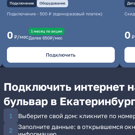
Подключение
Оборудование
Дет
Подключение
-
500 ₽ (единоразовый платеж)
Скид
1 месяц по акции
0
0
₽/мес
₽
Далее
650
₽/мес
Подключить
Подключить интернет н
бульвар в Екатеринбур
Выберите свой дом: кликните по номе
Заполните данные: в открывшемся окн
информацию