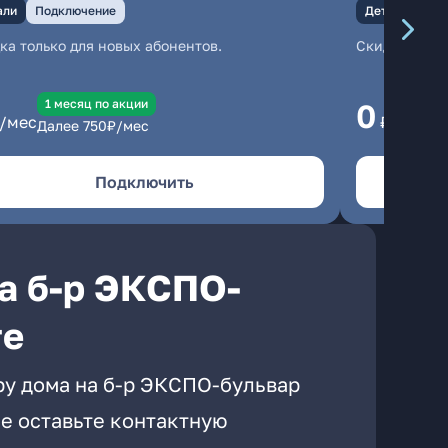
али
Подключение
Детали
Под
ка только для новых абонентов.
Скидка тольк
1 месяц по акции
1
0
/мес
₽/мес
Далее
750
₽/мес
Да
Подключить
а б-р ЭКСПО-
ге
ру дома на б-р ЭКСПО-бульвар
е оставьте контактную