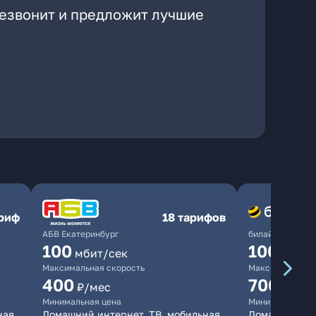
резвонит и предложит лучшие
ариф
18 тарифов
АБВ Екатеринбург
билайн
100
1000
мбит/сек
мби
Максимальная скорость
Максимальная 
400
700
₽/мес
₽/мес
Минимальная цена
Минимальная ц
ная
Домашний интернет, ТВ, мобильная
Домашний инт