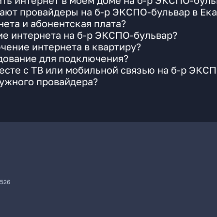
ть интернет в моем доме на б-р ЭКСПО-буль
ают провайдеры на б-р ЭКСПО-бульвар в Ек
ета и абонентская плата?
ие интернета на б-р ЭКСПО-бульвар?
чение интернета в квартиру?
удование для подключения?
сте с ТВ или мобильной связью на б-р ЭКС
нужного провайдера?
7526