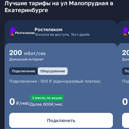
Лучшие тарифы на ул Малопрудная в
Екатеринбурге
Ростелеком
Технологии доступа. Тест-драйв
200
2
мбит/сек
Домашний интернет
Дом
Подключение
Оборудование
По
Подключение
-
500 ₽ (единоразовый платеж)
По
1 месяц по акции
0
0
₽/мес
Далее
600
₽/мес
Подключить