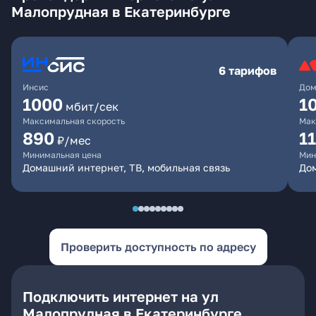
Малопрудная в Екатеринбурге
6 тарифов
Инсис
Дом
1000
1
мбит/сек
Максимальная скорость
Мак
890
1
₽/мес
Минимальная цена
Мин
Домашний интернет, ТВ, мобильная связь
Дом
Проверить доступность по адресу
Подключить интернет на ул
Малопрудная в Екатеринбурге