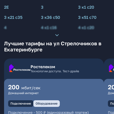
2Е
3
3 к1 с20
3 к21 с35
3 к36 с50
3 к51 с70
4
4 к1 с16
4 к1 с20
Лучшие тарифы на ул Стрелочников в
Екатеринбурге
Ростелеком
Технологии доступа. Тест-драйв
200
2
мбит/сек
Домашний интернет
Дом
Подключение
Оборудование
По
Подключение
-
500 ₽ (единоразовый платеж)
По