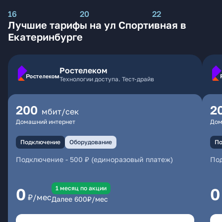
16
20
22
Лучшие тарифы на ул Спортивная в
Екатеринбурге
Ростелеком
Технологии доступа. Тест-драйв
200
2
мбит/сек
Домашний интернет
Дом
Подключение
Оборудование
По
Подключение
-
500 ₽ (единоразовый платеж)
По
1 месяц по акции
0
0
₽/мес
Далее
600
₽/мес