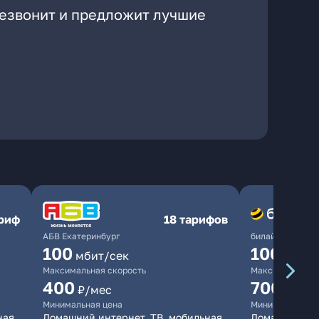
резвонит и предложит лучшие
ариф
18 тарифов
АБВ Екатеринбург
билайн
100
1000
мбит/сек
мби
Максимальная скорость
Максимальная 
400
700
₽/мес
₽/мес
Минимальная цена
Минимальная ц
ная
Домашний интернет, ТВ, мобильная
Домашний инт