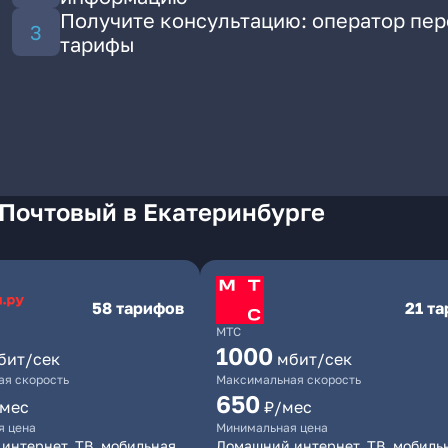
Получите консультацию: оператор пе
тарифы
 Почтовый в Екатеринбурге
58 тарифов
21 т
МТС
1000
бит/сек
мбит/сек
я скорость
Максимальная скорость
650
/мес
₽/мес
я цена
Минимальная цена
интернет, ТВ, мобильная
Домашний интернет, ТВ, мобиль