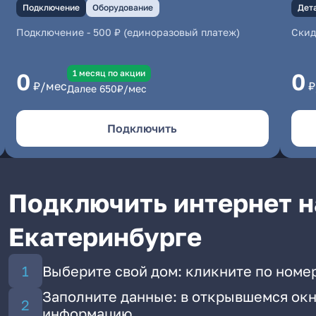
Подключение
Оборудование
Дет
Подключение
-
500 ₽ (единоразовый платеж)
Скид
1 месяц по акции
0
0
₽/мес
₽
Далее
650
₽/мес
Подключить
Подключить интернет н
Екатеринбурге
Выберите свой дом: кликните по номе
Заполните данные: в открывшемся окн
информацию