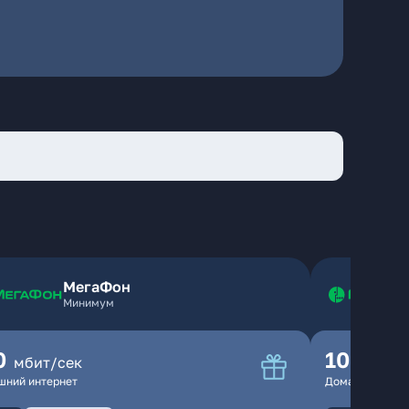
МегаФон
Минимум
0
100
мбит/сек
мбит
шний интернет
Домашний инте