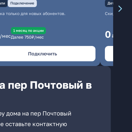
али
Подключение
Детали
Под
ка только для новых абонентов.
Скидка тольк
1 месяц по акции
1
0
/мес
₽/мес
Далее
750
₽/мес
Да
Подключить
а пер Почтовый в
ру дома на пер Почтовый
е оставьте контактную