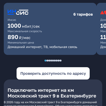
6 тарифов
Инсис
Дом
1000
1
мбит/сек
Максимальная скорость
Мак
890
1
₽/мес
Минимальная цена
Мин
Домашний интернет, ТВ, мобильная связь
Дом
Проверить доступность по адресу
Подключить интернет на км
Московский тракт 9 в Екатеринбурге
В 2026 году на км Московский тракт 9 в Екатеринбурге домашний
интернет предлагают 3 провайдера. Общее количество доступных