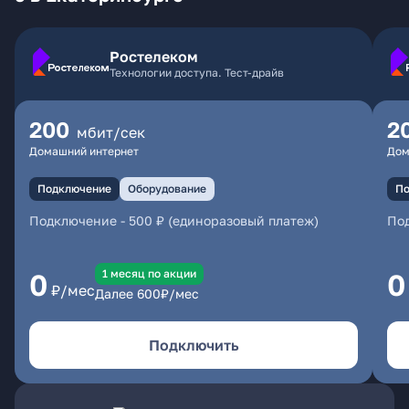
Ростелеком
Технологии доступа. Тест-драйв
200
2
мбит/сек
Домашний интернет
Дом
Подключение
Оборудование
По
Подключение
-
500 ₽ (единоразовый платеж)
По
1 месяц по акции
0
0
₽/мес
Далее
600
₽/мес
Подключить