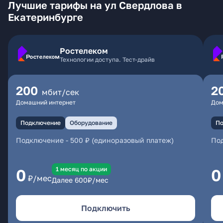
Лучшие тарифы на ул Свердлова в
Екатеринбурге
Ростелеком
Технологии доступа. Тест-драйв
200
2
мбит/сек
Домашний интернет
Дом
Подключение
Оборудование
По
Подключение
-
500 ₽ (единоразовый платеж)
По
1 месяц по акции
0
0
₽/мес
Далее
600
₽/мес
Подключить