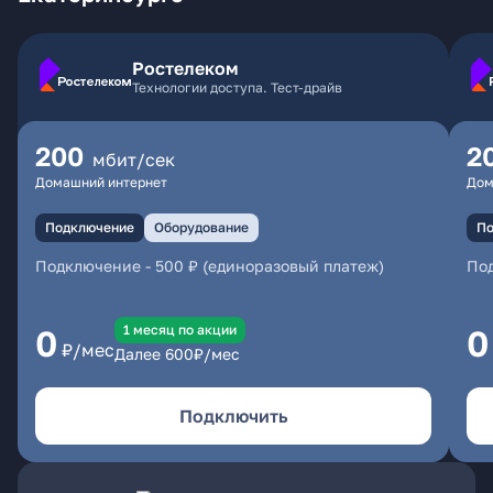
Ростелеком
Технологии доступа. Тест-драйв
200
2
мбит/сек
Домашний интернет
Дом
Подключение
Оборудование
По
Подключение
-
500 ₽ (единоразовый платеж)
По
1 месяц по акции
0
0
₽/мес
Далее
600
₽/мес
Подключить