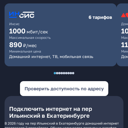
6 тарифов
Инсис
Дом
1000
1
мбит/сек
Максимальная скорость
Мак
890
1
₽/мес
Минимальная цена
Мин
Домашний интернет, ТВ, мобильная связь
Дом
Проверить доступность по адресу
Подключить интернет на пер
Ильинский в Екатеринбурге
В 2026 году на пер Ильинский в Екатеринбурге домашний интернет
предлагают 2 провайдера. Общее количество доступных тарифов -