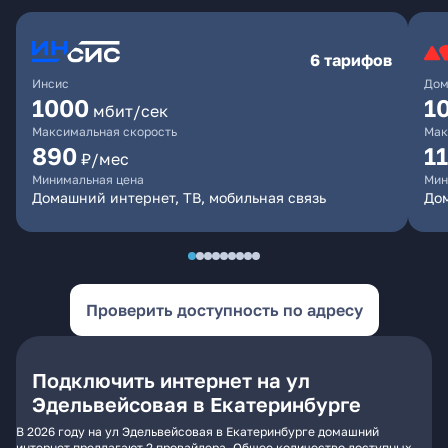
6 тарифов
Инсис
Дом
1000
1
мбит/сек
Максимальная скорость
Мак
890
1
₽/мес
Минимальная цена
Мин
Домашний интернет, ТВ, мобильная связь
Дом
Проверить доступность по адресу
Подключить интернет на ул
Эдельвейсовая в Екатеринбурге
В 2026 году на ул Эдельвейсовая в Екатеринбурге домашний
интернет предлагают 2 провайдера. Общее количество доступных