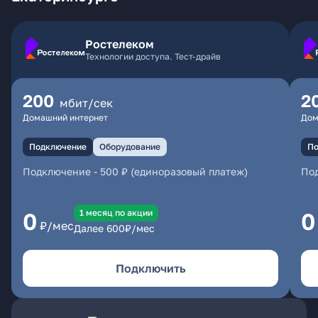
Ростелеком
Технологии доступа. Тест-драйв
200
2
мбит/сек
Домашний интернет
Дом
Подключение
Оборудование
По
Подключение
-
500 ₽ (единоразовый платеж)
По
1 месяц по акции
0
0
₽/мес
Далее
600
₽/мес
Подключить