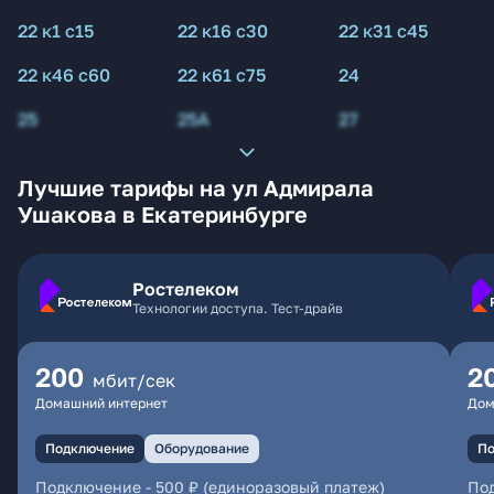
22 к1 с15
22 к16 с30
22 к31 с45
22 к46 с60
22 к61 с75
24
25
25А
27
Лучшие тарифы на ул Адмирала
Ушакова в Екатеринбурге
Ростелеком
Технологии доступа. Тест-драйв
200
2
мбит/сек
Домашний интернет
Дом
Подключение
Оборудование
По
Подключение
-
500 ₽ (единоразовый платеж)
По