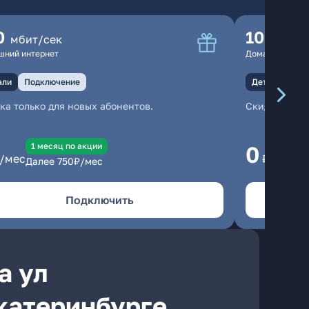
0
100
мбит/сек
мбит
шний интернет
Домашний инте
али
Подключение
Детали
Под
ка только для новых абонентов.
Скидка тольк
1 месяц по акции
1
0
/мес
₽/мес
Далее
750
₽/мес
Да
Подключить
а ул
катеринбурге