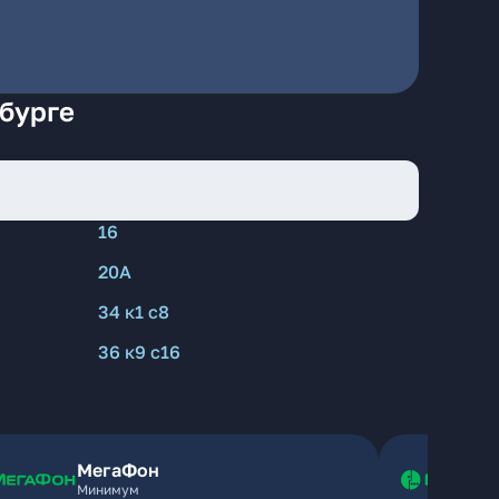
нбурге
16
20А
34 к1 с8
36 к9 с16
МегаФон
Минимум