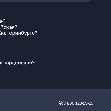
ге?
ейская?
Екатеринбурге?
огвардейская?
8 800 123-13-15