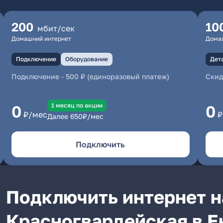
200
10
мбит/сек
Домашний интернет
Дома
Подключение
Оборудование
Дет
Подключение
-
500 ₽ (единоразовый платеж)
Скид
1 месяц по акции
0
0
₽/мес
₽
Далее
650
₽/мес
Подключить
Подключить интернет н
Красногвардейская в Е