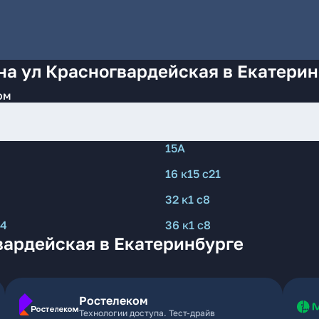
на ул Красногвардейская в Екатери
ом
15А
16 к15 с21
32 к1 с8
24
36 к1 с8
вардейская в Екатеринбурге
Ростелеком
Технологии доступа. Тест-драйв