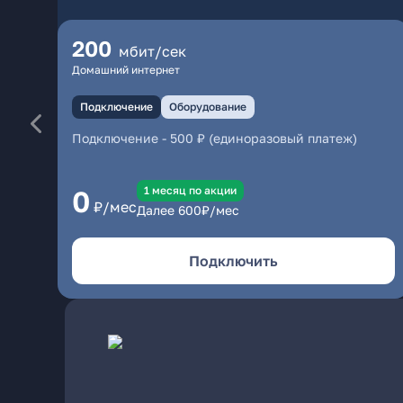
200
мбит/сек
Домашний интернет
Подключение
Оборудование
Подключение
-
500 ₽ (единоразовый платеж)
1 месяц по акции
0
₽/мес
Далее
600
₽/мес
Подключить