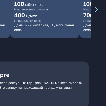
100
1000
мбит/сек
мби
Максимальная скорость
Максимальная 
400
700
₽/мес
₽/мес
Минимальная цена
Минимальная ц
ная
Домашний интернет, ТВ, мобильная
Домашний инт
связь
связь
рге
ство доступных тарифов - 82. Вы можете выбрать
айте заявку на подходящий тариф, учитывая