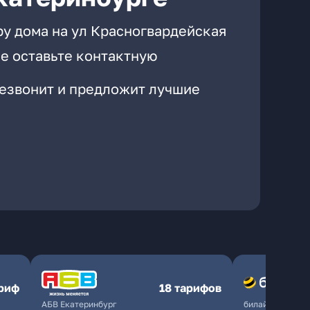
ру дома на ул Красногвардейская
е оставьте контактную
резвонит и предложит лучшие
ариф
18 тарифов
АБВ Екатеринбург
билайн