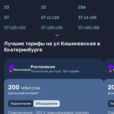
33
35
35А
37
37 к1 с22
37 к1 с66
37 к23 с33
37 к34 с44
37 к45 с66
Лучшие тарифы на ул Кишиневская в
Екатеринбурге
Ростелеком
Технологии доступа. Тест-драйв
200
2
мбит/сек
Домашний интернет
Дом
Подключение
Оборудование
По
Подключение
-
500 ₽ (единоразовый платеж)
По