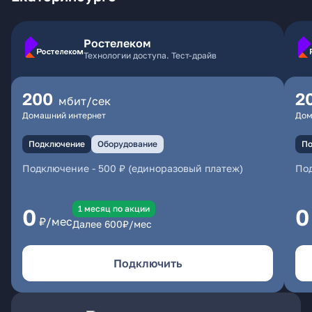
Ростелеком
Технологии доступа. Тест-драйв
200
2
мбит/сек
Домашний интернет
Дом
Подключение
Оборудование
По
Подключение
-
500 ₽ (единоразовый платеж)
По
1 месяц по акции
0
0
₽/мес
Далее
600
₽/мес
Подключить