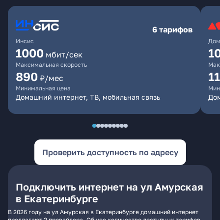
6 тарифов
Инсис
Дом
1000
1
мбит/сек
Максимальная скорость
Мак
890
1
₽/мес
Минимальная цена
Мин
Домашний интернет, ТВ, мобильная связь
Дом
Проверить доступность по адресу
Подключить интернет на ул Амурская
в Екатеринбурге
В 2026 году на ул Амурская в Екатеринбурге домашний интернет
предлагают 2 провайдера. Общее количество доступных тарифов -