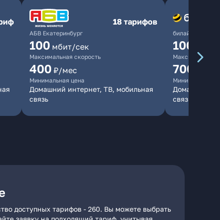
ариф
18 тарифов
АБВ Екатеринбург
билайн
100
1000
мбит/сек
мби
Максимальная скорость
Максимальная 
400
700
₽/мес
₽/мес
Минимальная цена
Минимальная ц
ная
Домашний интернет, ТВ, мобильная
Домашний инт
связь
связь
е
тво доступных тарифов - 260. Вы можете выбрать
дайте заявку на подходящий тариф, учитывая