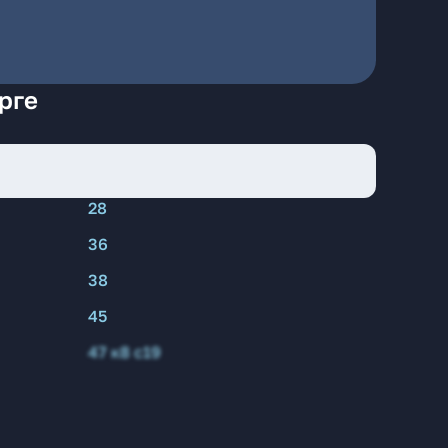
рге
28
36
38
45
47 к8 с19