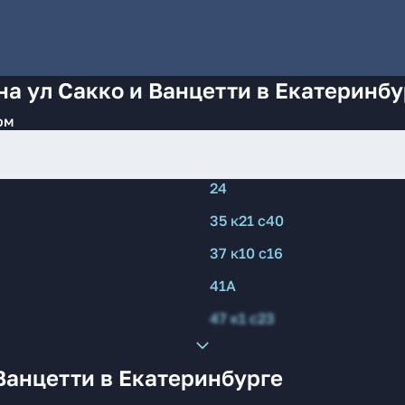
на ул Сакко и Ванцетти в Екатеринбу
ом
24
35 к21 с40
37 к10 с16
41А
47 к1 с23
Ванцетти в Екатеринбурге