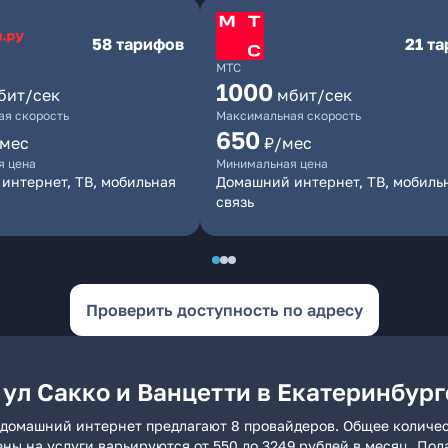
58 тарифов
21 т
МТС
1000
бит/сек
мбит/сек
я скорость
Максимальная скорость
650
/мес
₽/мес
я цена
Минимальная цена
интернет, ТВ, мобильная
Домашний интернет, ТВ, мобиль
связь
Проверить доступность по адресу
ул Сакко и Ванцетти в Екатеринбург
е домашний интернет предлагают 8 провайдеров. Общее количес
ены на услуги варьируются от 550 до 3249 рублей в месяц. По