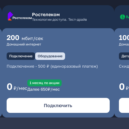
Ростелеком
Технологии доступа. Тест-драйв
200
10
мбит/сек
Домашний интернет
Дома
Подключение
Оборудование
Дет
Подключение
-
500 ₽ (единоразовый платеж)
Скид
1 месяц по акции
0
0
₽/мес
₽
Далее
650
₽/мес
Подключить