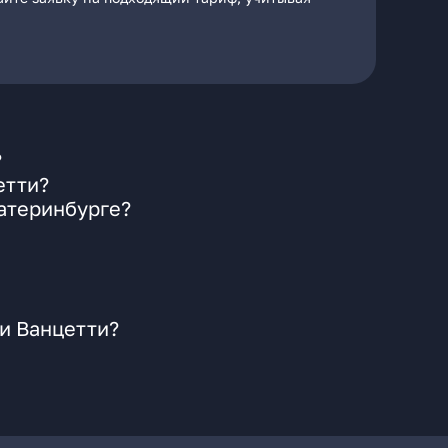
?
етти?
катеринбурге?
 и Ванцетти?