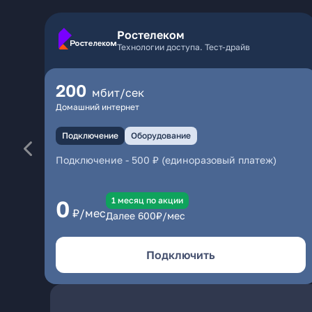
Ростелеком
Технологии доступа. Тест-драйв
200
мбит/сек
Домашний интернет
Подключение
Оборудование
Подключение
-
500 ₽ (единоразовый платеж)
1 месяц по акции
0
₽/мес
Далее
600
₽/мес
Подключить