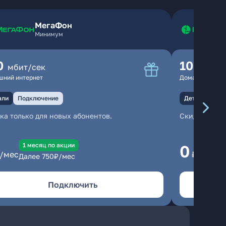
МегаФон
Минимум
0
100
мбит/сек
мбит
шний интернет
Домашний инте
али
Подключение
Детали
Под
ка только для новых абонентов.
Скидка тольк
1 месяц по акции
1
0
/мес
₽/мес
Далее
750
₽/мес
Да
Подключить