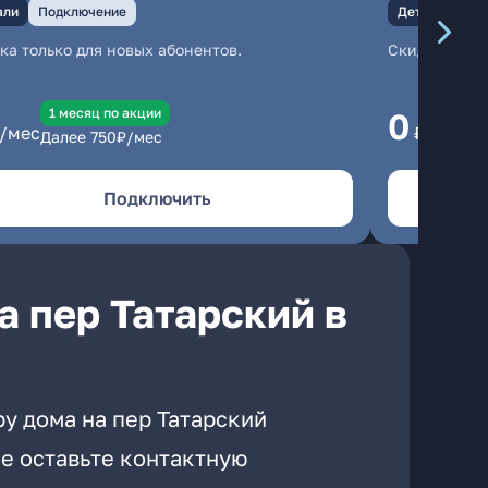
али
Подключение
Детали
Под
ка только для новых абонентов.
Скидка тольк
1 месяц по акции
1
0
/мес
₽/мес
Далее
750
₽/мес
Да
Подключить
а пер Татарский в
у дома на пер Татарский
е оставьте контактную