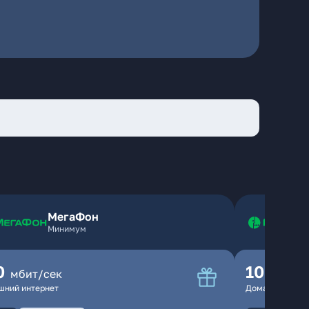
МегаФон
Минимум
0
100
мбит/сек
мбит
шний интернет
Домашний инте