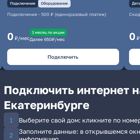
Подключение
Оборудование
Дет
Подключение
-
500 ₽ (единоразовый платеж)
Скид
1 месяц по акции
0
0
₽/мес
₽
Далее
650
₽/мес
Подключить
Подключить интернет н
Екатеринбурге
Выберите свой дом: кликните по номер
Заполните данные: в открывшемся окн
информацию