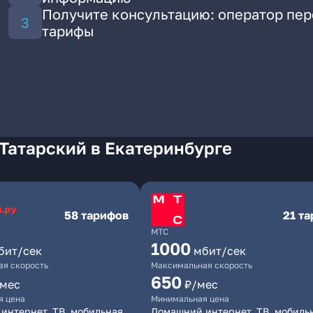
Получите консультацию: оператор пе
тарифы
Татарский в Екатеринбурге
58 тарифов
21 т
МТС
1000
бит/сек
мбит/сек
я скорость
Максимальная скорость
650
/мес
₽/мес
я цена
Минимальная цена
интернет, ТВ, мобильная
Домашний интернет, ТВ, мобиль