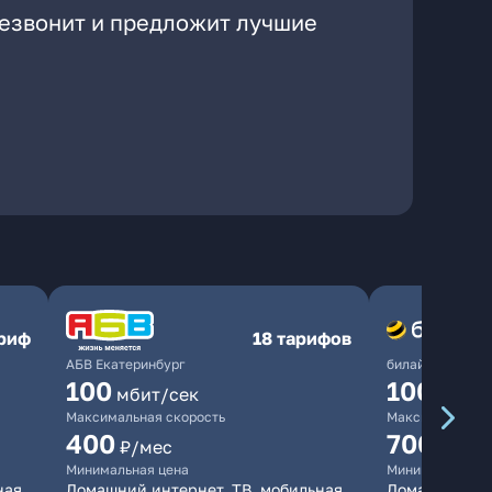
резвонит и предложит лучшие
ариф
18 тарифов
АБВ Екатеринбург
билайн
100
1000
мбит/сек
мби
Максимальная скорость
Максимальная 
400
700
₽/мес
₽/мес
Минимальная цена
Минимальная ц
ная
Домашний интернет, ТВ, мобильная
Домашний инт