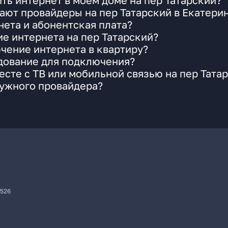
ть интернет в моем доме на пер Татарский?
ают провайдеры на пер Татарский в Екатери
ета и абонентская плата?
ие интернета на пер Татарский?
чение интернета в квартиру?
удование для подключения?
сте с ТВ или мобильной связью на пер Тата
нужного провайдера?
7526