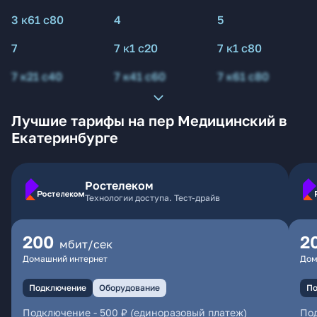
3 к61 с80
4
5
7
7 к1 с20
7 к1 с80
7 к21 с40
7 к41 с60
7 к61 с80
Лучшие тарифы на пер Медицинский в
Екатеринбурге
Ростелеком
Технологии доступа. Тест-драйв
200
2
мбит/сек
Домашний интернет
Дом
Подключение
Оборудование
По
Подключение
-
500 ₽ (единоразовый платеж)
По