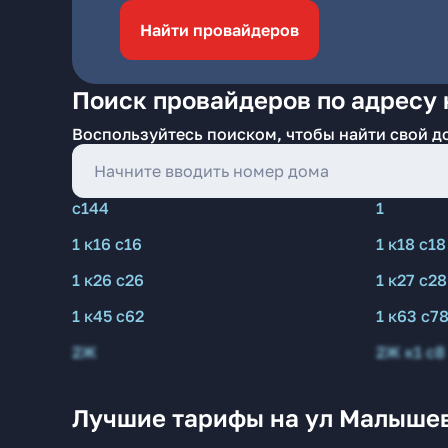
Найти провайдеров
Поиск провайдеров по адресу 
Воспользуйтесь поиском, чтобы найти свой д
с144
1
1 к16 с16
1 к18 с18
1 к26 с26
1 к27 с28
1 к45 с62
1 к63 с7
2Ж
2Ж к1 с8
Лучшие тарифы на ул Малышев