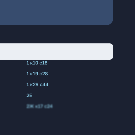
1 к10 с18
1 к19 с28
1 к29 с44
2Е
2Ж к17 с24