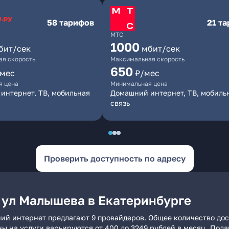
58 тарифов
21 т
МТС
1000
бит/сек
мбит/сек
я скорость
Максимальная скорость
650
/мес
₽/мес
я цена
Минимальная цена
интернет, ТВ, мобильная
Домашний интернет, ТВ, мобиль
связь
Проверить доступность по адресу
 ул Малышева в Екатеринбурге
ий интернет предлагают 9 провайдеров. Общее количество дос
ны на услуги варьируются от 400 до 3249 рублей в месяц. Под