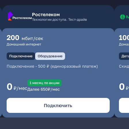
Ростелеком
Технологии доступа. Тест-драйв
200
10
мбит/сек
Домашний интернет
Дома
Подключение
Оборудование
Дет
Подключение
-
500 ₽ (единоразовый платеж)
Скид
1 месяц по акции
0
0
₽/мес
₽
Далее
650
₽/мес
Подключить