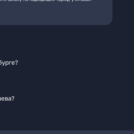
бурге?
шева?