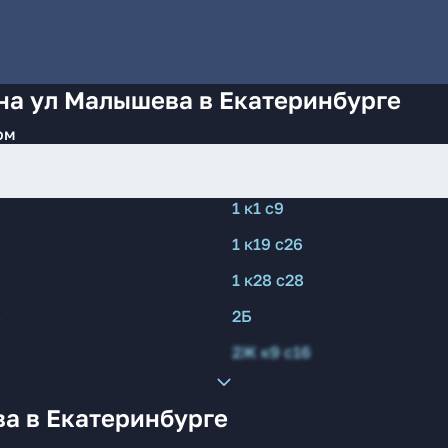
на ул Малышева в Екатеринбурге
ом
1 к1 с9
1 к19 с26
1 к28 с28
8
2Б
2Ж к9 с16
а в Екатеринбурге