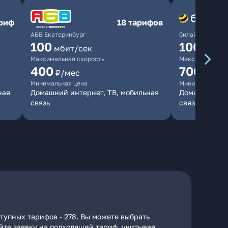
ариф
18 тарифов
АБВ Екатеринбург
билайн
100
1000
мбит/сек
мби
Максимальная скорость
Максимальная 
400
700
₽/мес
₽/мес
Минимальная цена
Минимальная ц
ная
Домашний интернет, ТВ, мобильная
Домашний инт
связь
связь
тупных тарифов - 278. Вы можете выбрать
айте заявку на подходящий тариф, учитывая