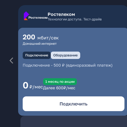
Ростелеком
Технологии доступа. Тест-драйв
200
мбит/сек
Домашний интернет
Подключение
Оборудование
Подключение
-
500 ₽ (единоразовый платеж)
1 месяц по акции
0
₽/мес
Далее
600
₽/мес
Подключить