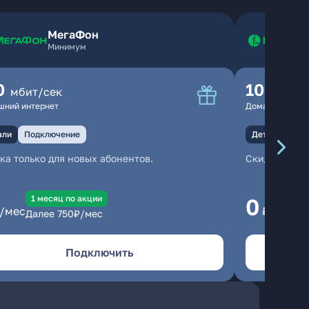
МегаФон
Минимум
0
100
мбит/сек
мбит
шний интернет
Домашний инте
али
Подключение
Детали
Под
ка только для новых абонентов.
Скидка тольк
1 месяц по акции
1
0
/мес
₽/мес
Далее
750
₽/мес
Да
Подключить