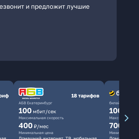
резвонит и предложит лучшие
ариф
18 тарифов
АБВ Екатеринбург
билайн
100
1000
мбит/сек
мби
Максимальная скорость
Максимальная 
400
700
₽/мес
₽/мес
Минимальная цена
Минимальная ц
ная
Домашний интернет, ТВ, мобильная
Домашний инт