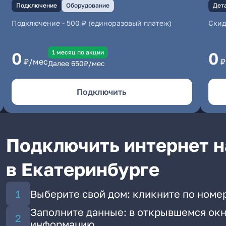
Подключение
Оборудование
Дет
Подключение
-
500 ₽ (единоразовый платеж)
Скид
1 месяц по акции
0
0
₽/мес
₽
Далее
650
₽/мес
Подключить
Подключить интернет н
в Екатеринбурге
Выберите свой дом: кликните по номе
Заполните данные: в открывшемся окн
информацию