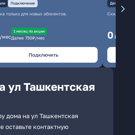
али
Подключение
Детали
Под
ка только для новых абонентов.
Скидка тольк
1 месяц по акции
1
0
/мес
₽/мес
Далее
750
₽/мес
Да
Подключить
а ул Ташкентская
ру дома на ул Ташкентская
е оставьте контактную