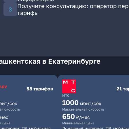
Получите консультацию: оператор пе
тарифы
ашкентская в Екатеринбурге
58 тарифов
21 т
МТС
1000
бит/сек
мбит/сек
я скорость
Максимальная скорость
650
/мес
₽/мес
я цена
Минимальная цена
интернет, ТВ, мобильная
Домашний интернет, ТВ, мобиль