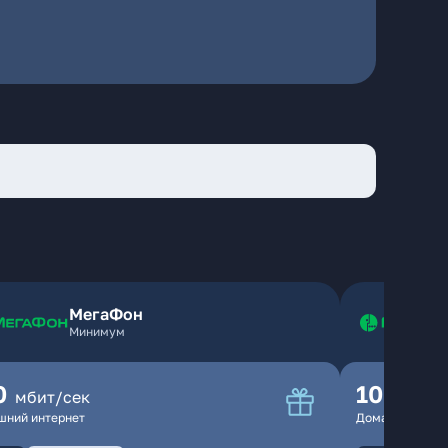
МегаФон
Минимум
0
100
мбит/сек
мбит
шний интернет
Домашний инте