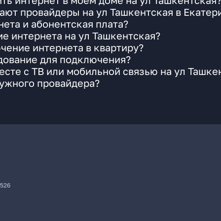
ть интернет в моем доме на ул Ташкентская
ают провайдеры на ул Ташкентская в Екатер
ета и абонентская плата?
ие интернета на ул Ташкентская?
чение интернета в квартиру?
удование для подключения?
сте с ТВ или мобильной связью на ул Ташке
нужного провайдера?
7526