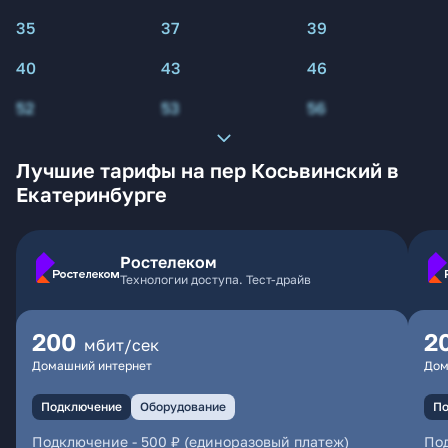
35
37
39
40
43
46
52
53
56
Лучшие тарифы на пер Косьвинский в
Екатеринбурге
Ростелеком
Технологии доступа. Тест-драйв
200
2
мбит/сек
Домашний интернет
Дом
Подключение
Оборудование
По
Подключение
-
500 ₽ (единоразовый платеж)
По