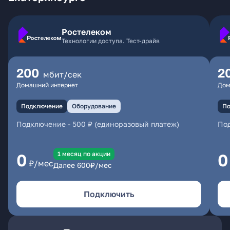
Ростелеком
Технологии доступа. Тест-драйв
200
2
мбит/сек
Домашний интернет
Дом
Подключение
Оборудование
По
Подключение
-
500 ₽ (единоразовый платеж)
По
1 месяц по акции
0
0
₽/мес
Далее
600
₽/мес
Подключить