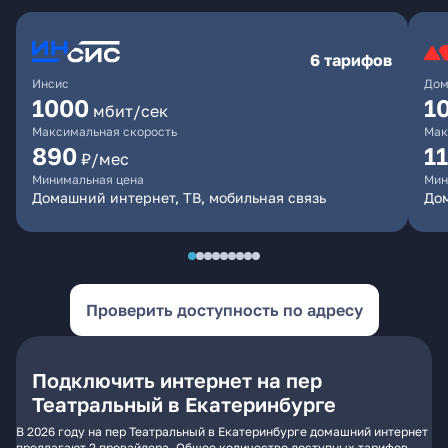
6 тарифов
Инсис
Дом
1000
1
мбит/сек
Максимальная скорость
Мак
890
1
₽/мес
Минимальная цена
Мин
Домашний интернет, ТВ, мобильная связь
Дом
Проверить доступность по адресу
Подключить интернет на пер
Театральный в Екатеринбурге
В 2026 году на пер Театральный в Екатеринбурге домашний интернет
предлагают 2 провайдера. Общее количество доступных тарифов -