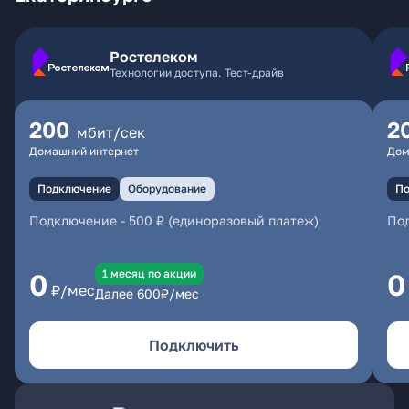
Ростелеком
Технологии доступа. Тест-драйв
200
2
мбит/сек
Домашний интернет
Дом
Подключение
Оборудование
По
Подключение
-
500 ₽ (единоразовый платеж)
По
1 месяц по акции
0
0
₽/мес
Далее
600
₽/мес
Подключить