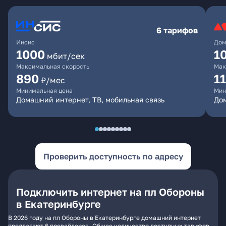
6 тарифов
Инсис
Дом
1000
1
мбит/сек
Максимальная скорость
Мак
890
1
₽/мес
Минимальная цена
Мин
Домашний интернет, ТВ, мобильная связь
Дом
Проверить доступность по адресу
Подключить интернет на пл Обороны
в Екатеринбурге
В 2026 году на пл Обороны в Екатеринбурге домашний интернет
предлагают 6 провайдеров. Общее количество доступных тарифов -