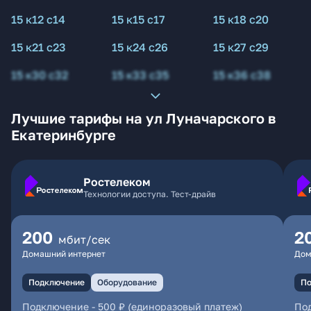
15 к12 с14
15 к15 с17
15 к18 с20
15 к21 с23
15 к24 с26
15 к27 с29
15 к30 с32
15 к33 с35
15 к36 с38
Лучшие тарифы на ул Луначарского в
Екатеринбурге
Ростелеком
Технологии доступа. Тест-драйв
200
2
мбит/сек
Домашний интернет
Дом
Подключение
Оборудование
По
Подключение
-
500 ₽ (единоразовый платеж)
По