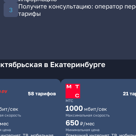
Получите консультацию: оператор пе
тарифы
ктябрьская в Екатеринбурге
58 тарифов
21 т
МТС
1000
бит/сек
мбит/сек
я скорость
Максимальная скорость
650
/мес
₽/мес
я цена
Минимальная цена
интернет, ТВ, мобильная
Домашний интернет, ТВ, мобиль