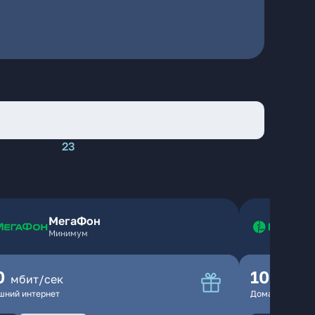
23
МегаФон
Минимум
0
100
мбит/сек
мбит
шний интернет
Домашний инте