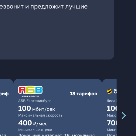
резвонит и предложит лучшие
ариф
18 тарифов
АБВ Екатеринбург
билайн
100
1000
мбит/сек
мби
Максимальная скорость
Максимальная 
400
700
₽/мес
₽/мес
Минимальная цена
Минимальная ц
ная
Домашний интернет, ТВ, мобильная
Домашний инт