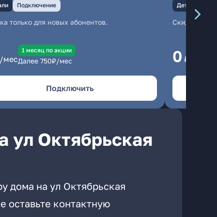
али
Подключение
Детали
Под
ка только для новых абонентов.
Скидка тольк
1 месяц по акции
1
0
/мес
₽/мес
Далее
750
₽/мес
Да
Подключить
а ул Октябрьская
ру дома на ул Октябрьская
е оставьте контактную