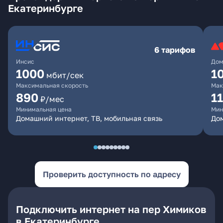
Екатеринбурге
6 тарифов
Инсис
Дом
1000
1
мбит/сек
Максимальная скорость
Мак
890
1
₽/мес
Минимальная цена
Мин
Домашний интернет, ТВ, мобильная связь
Дом
Проверить доступность по адресу
Подключить интернет на пер Химиков
в Екатеринбурге