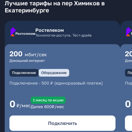
Лучшие тарифы на пер Химиков в
Екатеринбурге
Ростелеком
Технологии доступа. Тест-драйв
200
2
мбит/сек
Домашний интернет
Дом
Подключение
Оборудование
По
Подключение
-
500 ₽ (единоразовый платеж)
По
1 месяц по акции
0
0
₽/мес
Далее
600
₽/мес
Подключить