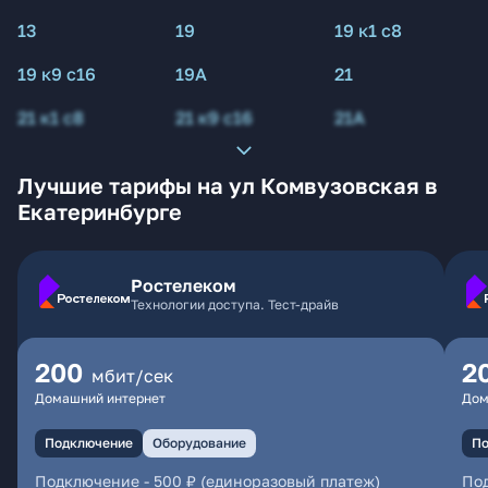
13
19
19 к1 с8
19 к9 с16
19А
21
21 к1 с8
21 к9 с16
21А
Лучшие тарифы на ул Комвузовская в
Екатеринбурге
Ростелеком
Технологии доступа. Тест-драйв
200
2
мбит/сек
Домашний интернет
Дом
Подключение
Оборудование
По
Подключение
-
500 ₽ (единоразовый платеж)
По