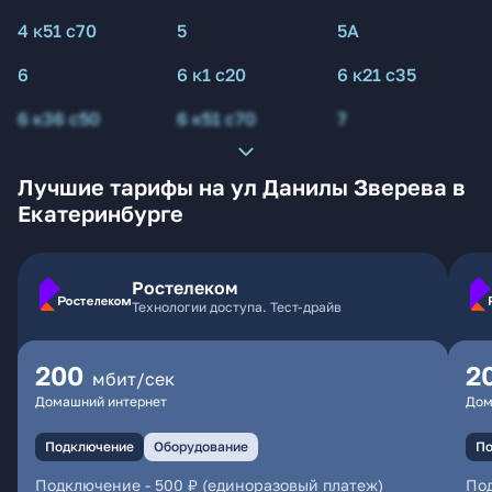
4 к51 с70
5
5А
6
6 к1 с20
6 к21 с35
6 к36 с50
6 к51 с70
7
Лучшие тарифы на ул Данилы Зверева в
Екатеринбурге
Ростелеком
Технологии доступа. Тест-драйв
200
2
мбит/сек
Домашний интернет
Дом
Подключение
Оборудование
По
Подключение
-
500 ₽ (единоразовый платеж)
По