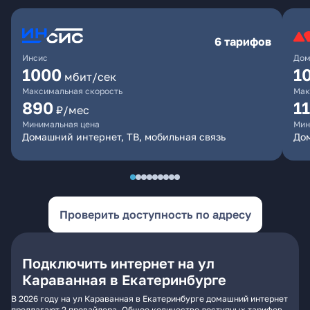
6 тарифов
Инсис
Дом
1000
1
мбит/сек
Максимальная скорость
Мак
890
1
₽/мес
Минимальная цена
Мин
Домашний интернет, ТВ, мобильная связь
Дом
Проверить доступность по адресу
Подключить интернет на ул
Караванная в Екатеринбурге
В 2026 году на ул Караванная в Екатеринбурге домашний интернет
предлагают 2 провайдера. Общее количество доступных тарифов -