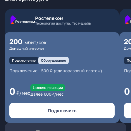
Ростелеком
Технологии доступа. Тест-драйв
200
2
мбит/сек
Домашний интернет
Дом
Подключение
Оборудование
По
Подключение
-
500 ₽ (единоразовый платеж)
По
1 месяц по акции
0
0
₽/мес
Далее
600
₽/мес
Подключить