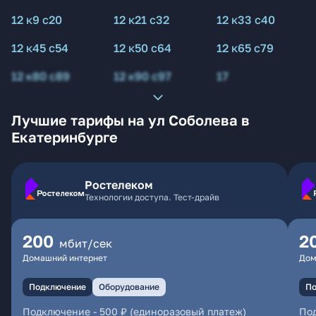
12 к9 с20
12 к21 с32
12 к33 с40
12 к45 с54
12 к50 с64
12 к65 с79
12 к80 с89
12 к90 с97
17
Лучшие тарифы на ул Соболева в
Екатеринбурге
Ростелеком
Технологии доступа. Тест-драйв
200
2
мбит/сек
Домашний интернет
Дом
Подключение
Оборудование
По
Подключение
-
500 ₽ (единоразовый платеж)
По