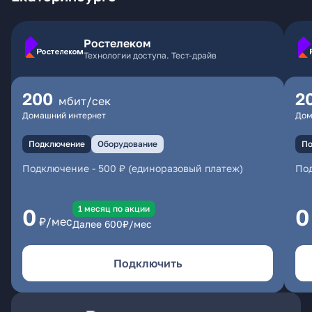
Ростелеком
Технологии доступа. Тест-драйв
200
2
мбит/сек
Домашний интернет
Дом
Подключение
Оборудование
По
Подключение
-
500 ₽ (единоразовый платеж)
По
1 месяц по акции
0
0
₽/мес
Далее
600
₽/мес
Подключить