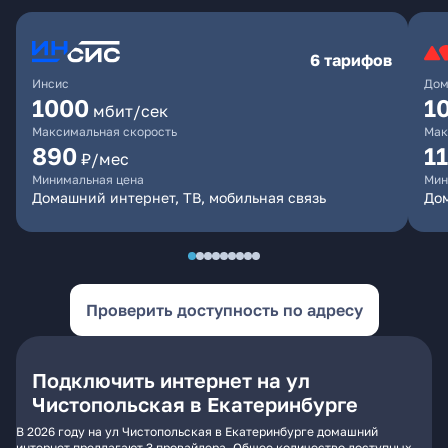
6 тарифов
Инсис
Дом
1000
1
мбит/сек
Максимальная скорость
Мак
890
1
₽/мес
Минимальная цена
Мин
Домашний интернет, ТВ, мобильная связь
Дом
Проверить доступность по адресу
Подключить интернет на ул
Чистопольская в Екатеринбурге
В 2026 году на ул Чистопольская в Екатеринбурге домашний
интернет предлагают 3 провайдера. Общее количество доступных