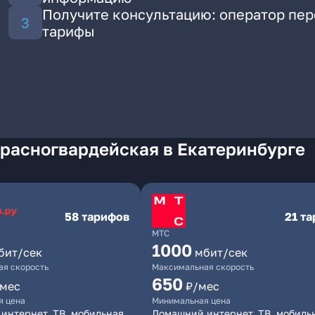
Получите консультацию: оператор пе
тарифы
Красногвардейская в Екатеринбурге
58 тарифов
21 т
МТС
1000
бит/сек
мбит/сек
я скорость
Максимальная скорость
650
/мес
₽/мес
я цена
Минимальная цена
интернет, ТВ, мобильная
Домашний интернет, ТВ, мобиль