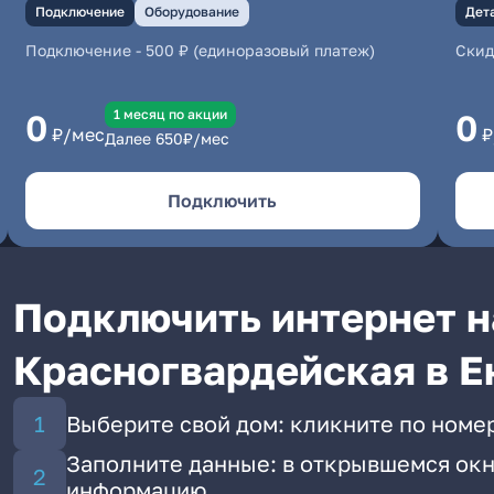
Подключение
Оборудование
Дет
Подключение
-
500 ₽ (единоразовый платеж)
Скид
1 месяц по акции
0
0
₽/мес
₽
Далее
650
₽/мес
Подключить
Подключить интернет н
Красногвардейская в Е
Выберите свой дом: кликните по номе
Заполните данные: в открывшемся окн
информацию