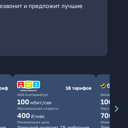
резвонит и предложит лучшие
ариф
18 тарифов
АБВ Екатеринбург
билайн
100
1000
мбит/сек
мби
Максимальная скорость
Максимальная 
400
700
₽/мес
₽/мес
Минимальная цена
Минимальная ц
ная
Домашний интернет, ТВ, мобильная
Домашний инт