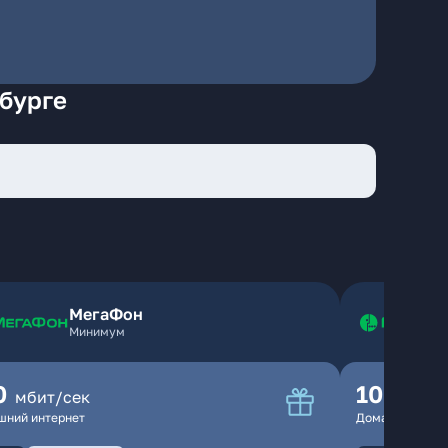
нбурге
МегаФон
Минимум
0
100
мбит/сек
мбит
шний интернет
Домашний инте