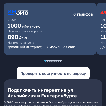
6 тарифов
Инсис
Дом
1000
1
мбит/сек
Максимальная скорость
Мак
890
1
₽/мес
Минимальная цена
Мин
Домашний интернет, ТВ, мобильная связь
Дом
Проверить доступность по адресу
Подключить интернет на ул
Альпийская в Екатеринбурге
В 2026 году на ул Альпийская в Екатеринбурге домашний интернет
предлагают 2 провайдера. Общее количество доступных тарифов -