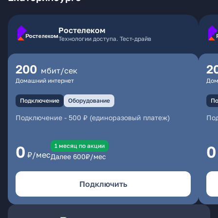
Ростелеком
Технологии доступа. Тест-драйв
200
2
мбит/сек
Домашний интернет
Дом
Подключение
Оборудование
По
Подключение
-
500 ₽ (единоразовый платеж)
По
1 месяц по акции
0
0
₽/мес
Далее
600
₽/мес
Подключить