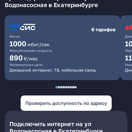
Водонасосная в Екатеринбурге
6 тарифов
Инсис
Дом
1000
1
мбит/сек
Максимальная скорость
Мак
890
1
₽/мес
Минимальная цена
Мин
Домашний интернет, ТВ, мобильная связь
Дом
Проверить доступность по адресу
Подключить интернет на ул
Водонасосная в Екатеринбурге