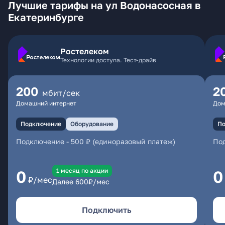
Лучшие тарифы на ул Водонасосная в
Екатеринбурге
Ростелеком
Технологии доступа. Тест-драйв
200
2
мбит/сек
Домашний интернет
Дом
Подключение
Оборудование
По
Подключение
-
500 ₽ (единоразовый платеж)
По
1 месяц по акции
0
0
₽/мес
Далее
600
₽/мес
Подключить