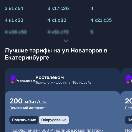
3 к1 с54
3 к17 с36
4
4 к1 с20
4 к1 с80
4 к21 с35
4 к36 с50
4 к51 с70
5
Лучшие тарифы на ул Новаторов в
Екатеринбурге
Ростелеком
Технологии доступа. Тест-драйв
200
2
мбит/сек
Домашний интернет
Дом
Подключение
Оборудование
По
Подключение
-
500 ₽ (единоразовый платеж)
По