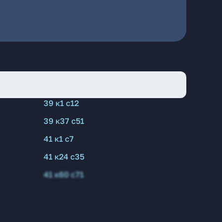
39 к1 с12
39 к37 с51
41 к1 с7
41 к24 с35
41 к60 с71