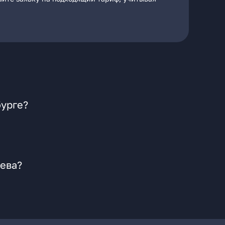
бурге?
чева?