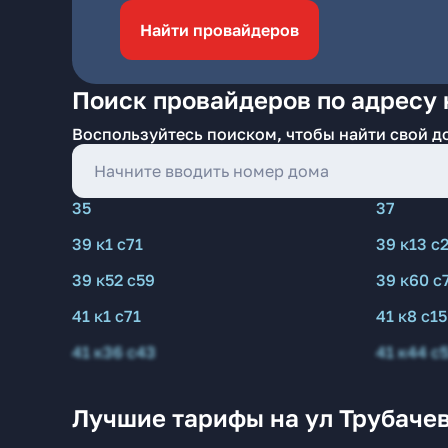
Найти провайдеров
Поиск провайдеров по адресу 
Воспользуйтесь поиском, чтобы найти свой д
35
37
39 к1 с71
39 к13 с
39 к52 с59
39 к60 с
41 к1 с71
41 к8 с15
41 к36 с43
41 к44 с
Лучшие тарифы на ул Трубачев