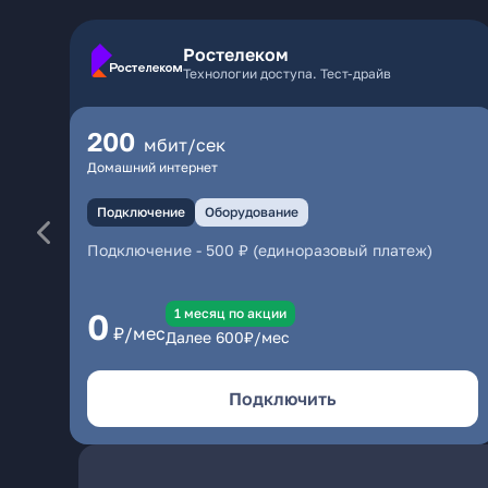
Ростелеком
Технологии доступа. Тест-драйв
200
мбит/сек
Домашний интернет
Подключение
Оборудование
Подключение
-
500 ₽ (единоразовый платеж)
1 месяц по акции
0
₽/мес
Далее
600
₽/мес
Подключить