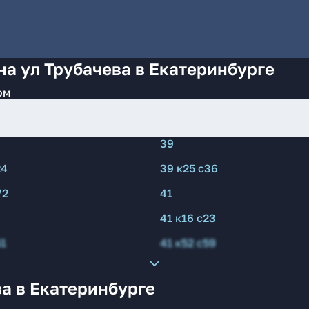
на ул Трубачева в Екатеринбурге
ом
39
24
39 к25 с36
72
41
41 к16 с23
51
41 к52 с59
а в Екатеринбурге