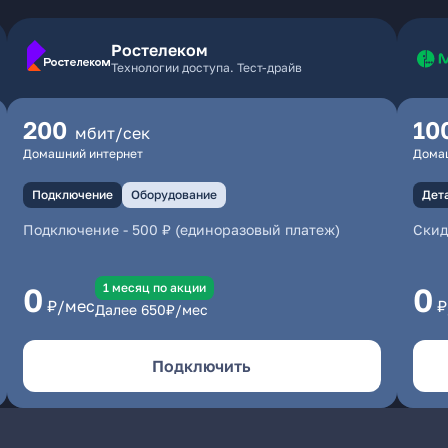
Ростелеком
Технологии доступа. Тест-драйв
200
10
мбит/сек
Домашний интернет
Дома
Подключение
Оборудование
Дет
Подключение
-
500 ₽ (единоразовый платеж)
Скид
1 месяц по акции
0
0
₽/мес
₽
Далее
650
₽/мес
Подключить