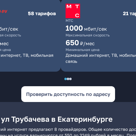
58 тарифов
21 т
МТС
1000
бит/сек
мбит/сек
я скорость
Максимальная скорость
650
/мес
₽/мес
я цена
Минимальная цена
интернет, ТВ, мобильная
Домашний интернет, ТВ, мобиль
связь
Проверить доступность по адресу
 ул Трубачева в Екатеринбурге
ний интернет предлагают 8 провайдеров. Общее количество дос
ены на услуги варьируются от 550 до 3249 рублей в месяц. По