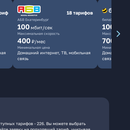
ариф
18 тарифов
АБВ Екатеринбург
билайн
100
1000
мбит/сек
мби
Максимальная скорость
Максимальная 
400
700
₽/мес
₽/мес
Минимальная цена
Минимальная ц
ная
Домашний интернет, ТВ, мобильная
Домашний инт
связь
связь
тупных тарифов - 226. Вы можете выбрать
дайте заявку на подходящий тариф, учитывая