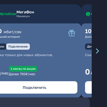
МегаФон
Минимум
0
100
мбит/сек
мбит
шний интернет
Домашний инте
али
Подключение
Детали
Под
ка только для новых абонентов.
Скидка тольк
1 месяц по акции
1
0
/мес
₽/мес
Далее
750
₽/мес
Да
Подключить