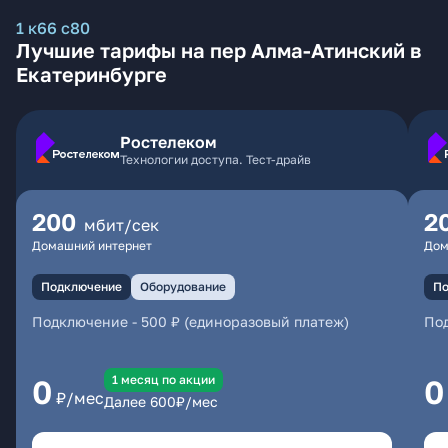
1 к66 с80
Лучшие тарифы на пер Алма-Атинский в
Екатеринбурге
Ростелеком
Технологии доступа. Тест-драйв
200
2
мбит/сек
Домашний интернет
Дом
Подключение
Оборудование
По
Подключение
-
500 ₽ (единоразовый платеж)
По
1 месяц по акции
0
0
₽/мес
Далее
600
₽/мес