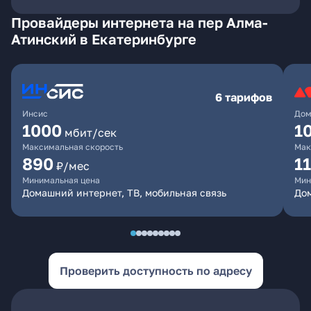
Провайдеры интернета на пер Алма-
Атинский в Екатеринбурге
6 тарифов
Инсис
Дом
1000
1
мбит/сек
Максимальная скорость
Мак
890
1
₽/мес
Минимальная цена
Мин
Домашний интернет, ТВ, мобильная связь
Дом
Проверить доступность по адресу