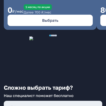
1 месяц по акции
0
8
₽/мес
Далее
700
₽/мес
Выбрать
Сложно выбрать тариф?
Наш специалист поможет бесплатно