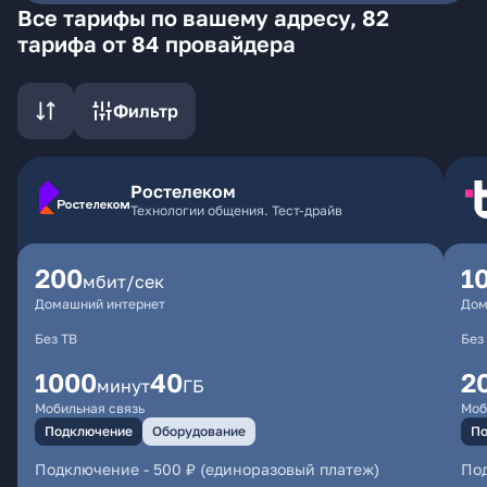
Все тарифы по вашему адресу, 82
тарифа от 84 провайдера
Фильтр
Ростелеком
Технологии общения. Тест-драйв
200
1
мбит/сек
Домашний интернет
Дом
Без ТВ
Без
1000
40
2
минут
ГБ
Мобильная связь
Моб
Подключение
Оборудование
По
Подключение
-
500 ₽ (единоразовый платеж)
По