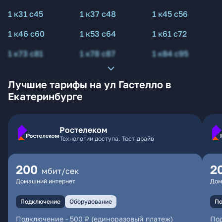
1 к31 с45
1 к37 с48
1 к45 с56
1 к46 с60
1 к53 с64
1 к61 с72
1 к73 с81
1 к78 с87
1 к84 с95
Лучшие тарифы на ул Гастелло в
Екатеринбурге
Ростелеком
Технологии доступа. Тест-драйв
200
2
мбит/сек
Домашний интернет
Дом
Подключение
Оборудование
По
Подключение
-
500 ₽ (единоразовый платеж)
По