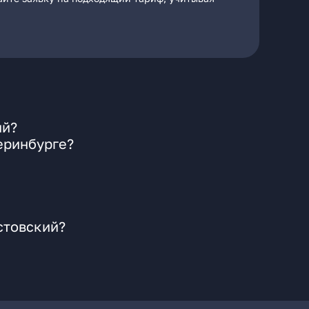
ий?
еринбурге?
стовский?