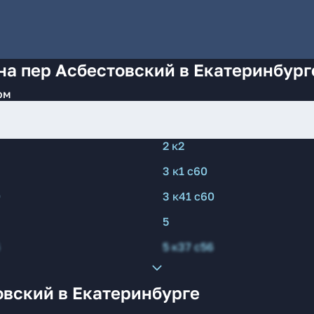
на пер Асбестовский в Екатеринбург
ом
2 к2
3 к1 с60
0
3 к41 с60
5
5 к37 с56
овский в Екатеринбурге