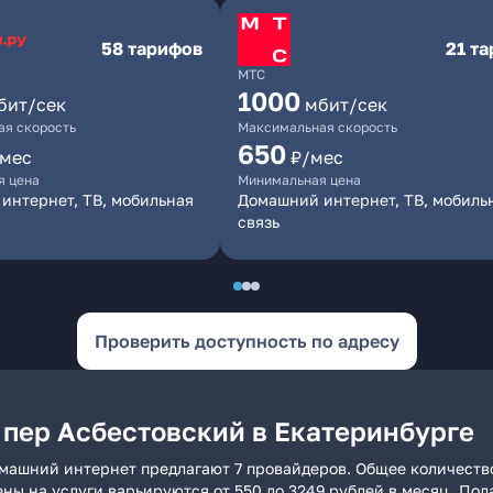
58 тарифов
21 т
МТС
1000
бит/сек
мбит/сек
я скорость
Максимальная скорость
650
/мес
₽/мес
я цена
Минимальная цена
интернет, ТВ, мобильная
Домашний интернет, ТВ, мобиль
связь
Проверить доступность по адресу
 пер Асбестовский в Екатеринбурге
омашний интернет предлагают 7 провайдеров. Общее количество
ены на услуги варьируются от 550 до 3249 рублей в месяц. По