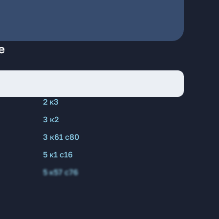
е
2 к3
3 к2
3 к61 с80
5 к1 с16
5 к57 с76