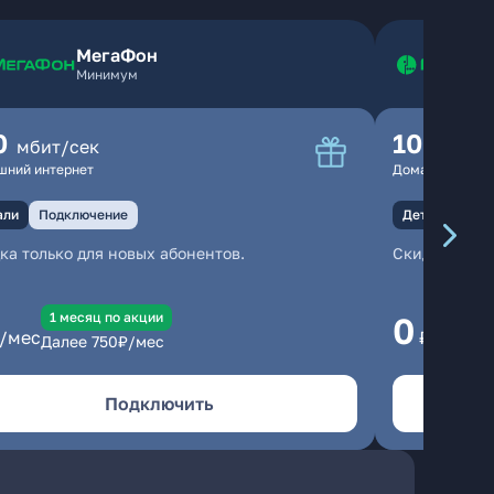
МегаФон
Минимум
0
100
мбит/сек
мбит
шний интернет
Домашний инте
али
Подключение
Детали
Под
ка только для новых абонентов.
Скидка тольк
1 месяц по акции
1
0
/мес
₽/мес
Далее
750
₽/мес
Да
Подключить