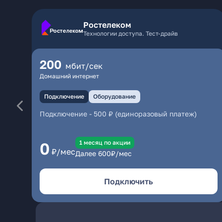
Ростелеком
Технологии доступа. Тест-драйв
200
мбит/сек
Домашний интернет
Подключение
Оборудование
Подключение
-
500 ₽ (единоразовый платеж)
1 месяц по акции
0
₽/мес
Далее
600
₽/мес
Подключить