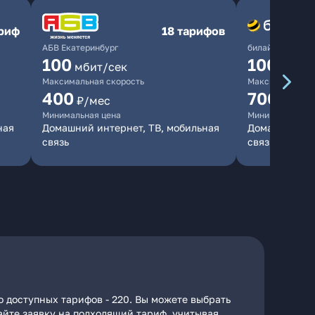
ариф
18 тарифов
АБВ Екатеринбург
билайн
100
1000
мбит/сек
мби
Максимальная скорость
Максимальная 
400
700
₽/мес
₽/мес
Минимальная цена
Минимальная ц
ная
Домашний интернет, ТВ, мобильная
Домашний инт
связь
связь
 доступных тарифов - 220. Вы можете выбрать
дайте заявку на подходящий тариф, учитывая