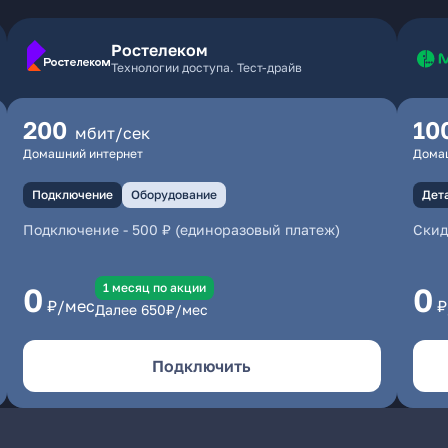
Ростелеком
Технологии доступа. Тест-драйв
200
10
мбит/сек
Домашний интернет
Дома
Подключение
Оборудование
Дет
Подключение
-
500 ₽ (единоразовый платеж)
Скид
1 месяц по акции
0
0
₽/мес
₽
Далее
650
₽/мес
Подключить