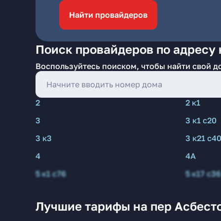
Найти провайдеров
Поиск провайдеров по адресу 
Воспользуйтесь поиском, чтобы найти свой д
2
2 к1
3
3 к1 с20
3 к3
3 к21 с4
4
4А
5 к1 с76
5 к17 с36
Лучшие тарифы на пер Асбест