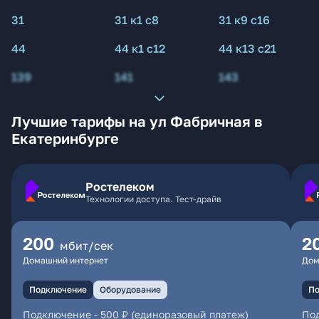
31
31 к1 с8
31 к9 с16
44
44 к1 с12
44 к13 с21
139
141
143
Лучшие тарифы на ул Фабричная в
Екатеринбурге
Ростелеком
Технологии доступа. Тест-драйв
200
2
мбит/сек
Домашний интернет
Дом
Подключение
Оборудование
По
Подключение
-
500 ₽ (единоразовый платеж)
По