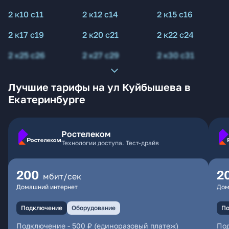
2 к10 с11
2 к12 с14
2 к15 с16
2 к17 с19
2 к20 с21
2 к22 с24
2 к25 с26
2 к27 с29
2 к30 с31
Лучшие тарифы на ул Куйбышева в
Екатеринбурге
Ростелеком
Технологии доступа. Тест-драйв
200
2
мбит/сек
Домашний интернет
Дом
Подключение
Оборудование
По
Подключение
-
500 ₽ (единоразовый платеж)
По