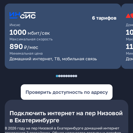
6 тарифов
Инсис
Дом
1000
1
мбит/сек
Максимальная скорость
Мак
890
1
₽/мес
Минимальная цена
Мин
Домашний интернет, ТВ, мобильная связь
Дом
Проверить доступность по адресу
Подключить интернет на пер Низовой
в Екатеринбурге
В 2026 году на пер Низовой в Екатеринбурге домашний интернет
предлагают 3 провайдера. Общее количество доступных тарифов -