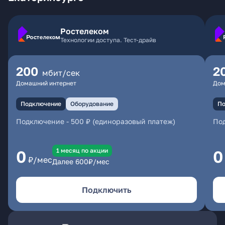
Ростелеком
Технологии доступа. Тест-драйв
200
2
мбит/сек
Домашний интернет
Дом
Подключение
Оборудование
По
Подключение
-
500 ₽ (единоразовый платеж)
По
1 месяц по акции
0
0
₽/мес
Далее
600
₽/мес
Подключить