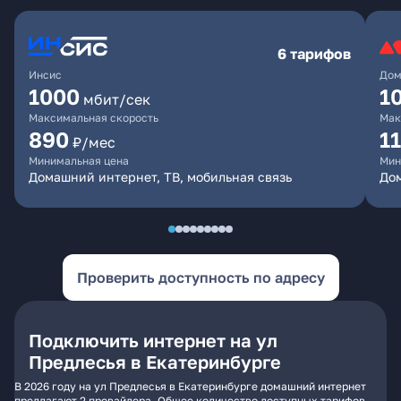
6 тарифов
Инсис
Дом
1000
1
мбит/сек
Максимальная скорость
Мак
890
1
₽/мес
Минимальная цена
Мин
Домашний интернет, ТВ, мобильная связь
Дом
Проверить доступность по адресу
Подключить интернет на ул
Предлесья в Екатеринбурге
В 2026 году на ул Предлесья в Екатеринбурге домашний интернет
предлагают 2 провайдера. Общее количество доступных тарифов -