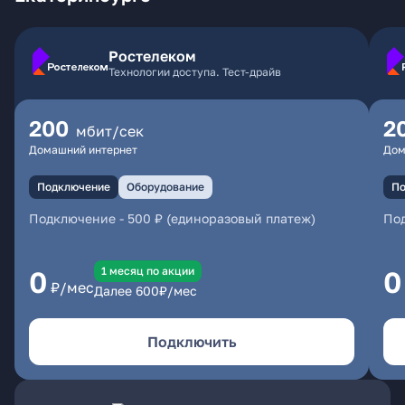
Ростелеком
Технологии доступа. Тест-драйв
200
2
мбит/сек
Домашний интернет
Дом
Подключение
Оборудование
По
Подключение
-
500 ₽ (единоразовый платеж)
По
1 месяц по акции
0
0
₽/мес
Далее
600
₽/мес
Подключить