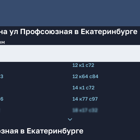
на ул Профсоюзная в Екатеринбурге
ом
12 к1 с72
63
12 к64 с84
14 к1 с72
76
14 к77 с97
18 к17 с32
зная в Екатеринбурге