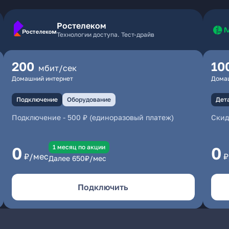
Ростелеком
Технологии доступа. Тест-драйв
200
10
мбит/сек
Домашний интернет
Дома
Подключение
Оборудование
Дет
Подключение
-
500 ₽ (единоразовый платеж)
Скид
1 месяц по акции
0
0
₽/мес
₽
Далее
650
₽/мес
Подключить