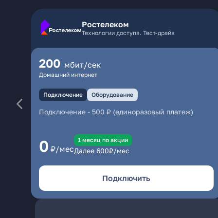
Ростелеком
Технологии доступа. Тест-драйв
200
мбит/сек
Домашний интернет
Подключение
Оборудование
Подключение
-
500 ₽ (единоразовый платеж)
1 месяц по акции
0
₽/мес
Далее
600
₽/мес
Подключить