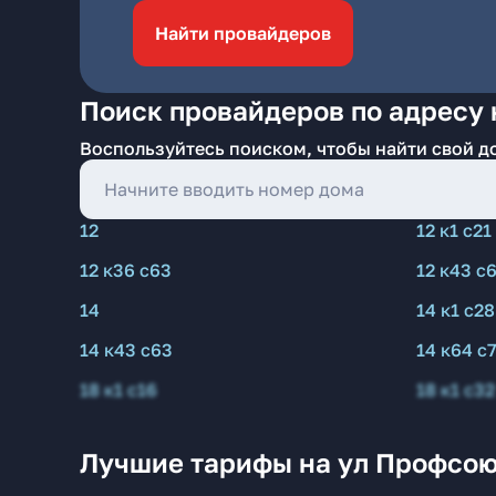
Найти провайдеров
Поиск провайдеров по адресу 
Воспользуйтесь поиском, чтобы найти свой д
12
12 к1 с21
12 к36 с63
12 к43 с
14
14 к1 с28
14 к43 с63
14 к64 с
18 к1 с16
18 к1 с32
Лучшие тарифы на ул Профсою