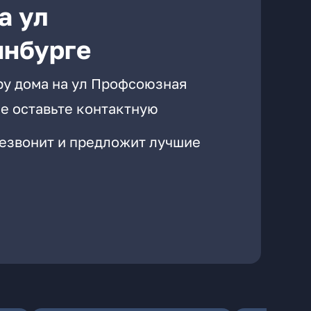
а ул
инбурге
ру дома на ул Профсоюзная
е оставьте контактную
резвонит и предложит лучшие