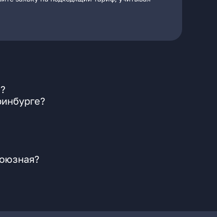
я?
ринбурге?
союзная?