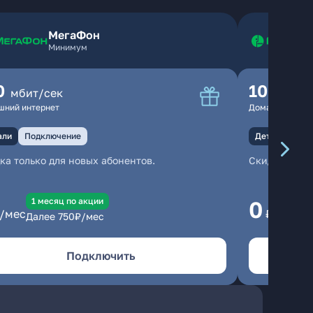
МегаФон
Минимум
0
100
мбит/сек
мбит
шний интернет
Домашний инте
али
Подключение
Детали
Под
ка только для новых абонентов.
Скидка тольк
1 месяц по акции
1
0
/мес
₽/мес
Далее
750
₽/мес
Да
Подключить