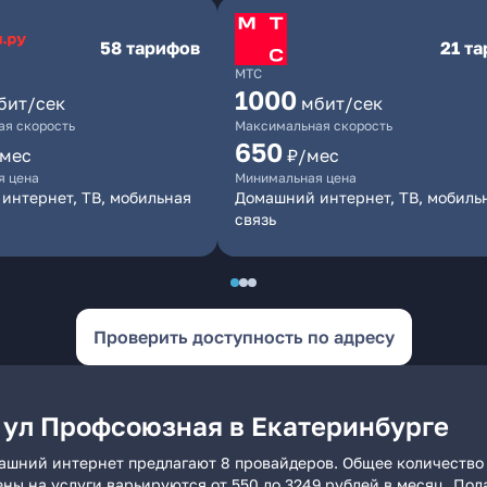
58 тарифов
21 т
МТС
1000
бит/сек
мбит/сек
я скорость
Максимальная скорость
650
/мес
₽/мес
я цена
Минимальная цена
интернет, ТВ, мобильная
Домашний интернет, ТВ, мобиль
связь
Проверить доступность по адресу
 ул Профсоюзная в Екатеринбурге
ашний интернет предлагают 8 провайдеров. Общее количество 
ены на услуги варьируются от 550 до 3249 рублей в месяц. По