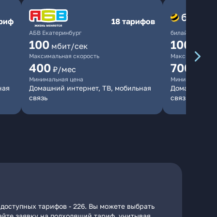
ариф
18 тарифов
АБВ Екатеринбург
билайн
100
1000
мбит/сек
мби
Максимальная скорость
Максимальная 
400
700
₽/мес
₽/мес
Минимальная цена
Минимальная ц
ная
Домашний интернет, ТВ, мобильная
Домашний инт
связь
связь
доступных тарифов - 226. Вы можете выбрать
дайте заявку на подходящий тариф, учитывая