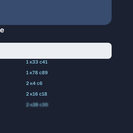
ге
1 к33 с41
1 к78 с89
2 к4 с6
2 к16 с18
2 к28 с30