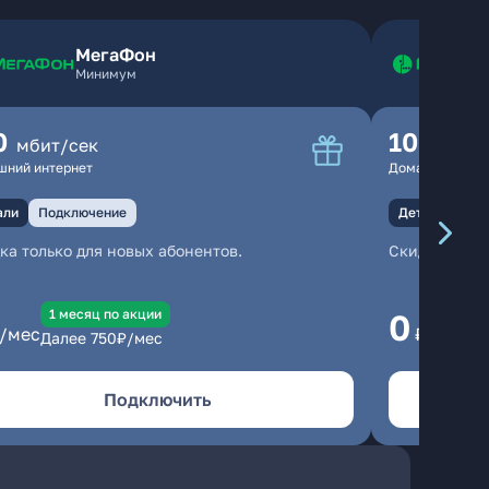
МегаФон
Минимум
0
100
мбит/сек
мбит
шний интернет
Домашний инте
али
Подключение
Детали
Под
ка только для новых абонентов.
Скидка тольк
1 месяц по акции
1
0
/мес
₽/мес
Далее
750
₽/мес
Да
Подключить