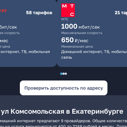
58 тарифов
21 т
МТС
1000
бит/сек
мбит/сек
я скорость
Максимальная скорость
650
/мес
₽/мес
я цена
Минимальная цена
интернет, ТВ, мобильная
Домашний интернет, ТВ, мобиль
связь
Проверить доступность по адресу
 ул Комсомольская в Екатеринбурге
омашний интернет предлагают 9 провайдеров. Общее количеств
ны на услуги варьируются от 400 до 3249 рублей в месяц. Под