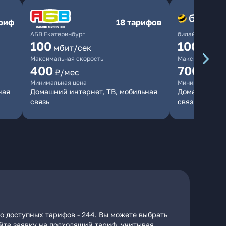
ариф
18 тарифов
АБВ Екатеринбург
билайн
100
1000
мбит/сек
мби
Максимальная скорость
Максимальная 
400
700
₽/мес
₽/мес
Минимальная цена
Минимальная ц
ная
Домашний интернет, ТВ, мобильная
Домашний инт
связь
связь
о доступных тарифов - 244. Вы можете выбрать
айте заявку на подходящий тариф, учитывая