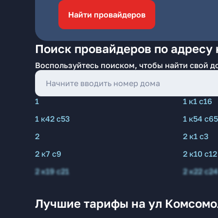
Найти провайдеров
Поиск провайдеров по адресу 
Воспользуйтесь поиском, чтобы найти свой д
1
1 к1 с16
1 к42 с53
1 к54 с65
2
2 к1 с3
2 к7 с9
2 к10 с12
2 к19 с21
2 к22 с24
Лучшие тарифы на ул Комсомо