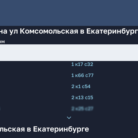
на ул Комсомольская в Екатеринбур
ом
1 к17 с32
1 к66 с77
2 к1 с54
2 к13 с15
2 к25 с27
льская в Екатеринбурге