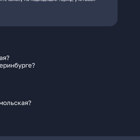
ая?
теринбурге?
омольская?