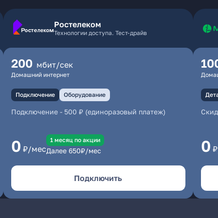
Ростелеком
Технологии доступа. Тест-драйв
200
10
мбит/сек
Домашний интернет
Дома
Подключение
Оборудование
Дет
Подключение
-
500 ₽ (единоразовый платеж)
Скид
1 месяц по акции
0
0
₽/мес
₽
Далее
650
₽/мес
Подключить