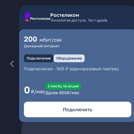
Ростелеком
Технологии доступа. Тест-драйв
200
мбит/сек
Домашний интернет
Подключение
Оборудование
Подключение
-
500 ₽ (единоразовый платеж)
1 месяц по акции
0
₽/мес
Далее
600
₽/мес
Подключить