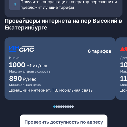
Получите консультацию: оператор перезвонит и
предложит лучшие тарифы
Провайдеры интернета на пер Высокий в
Екатеринбурге
6 тарифов
Инсис
Дом
1000
1
мбит/сек
Максимальная скорость
Мак
890
1
₽/мес
Минимальная цена
Мин
Домашний интернет, ТВ, мобильная связь
Дом
Проверить доступность по адресу