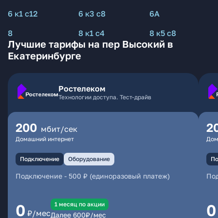
6 к1 с12
6 к3 с8
6А
8
8 к1 с4
8 к5 с8
Лучшие тарифы на пер Высокий в
Екатеринбурге
Ростелеком
Технологии доступа. Тест-драйв
200
2
мбит/сек
Домашний интернет
Дом
Подключение
Оборудование
По
Подключение
-
500 ₽ (единоразовый платеж)
По
1 месяц по акции
0
0
₽/мес
Далее
600
₽/мес