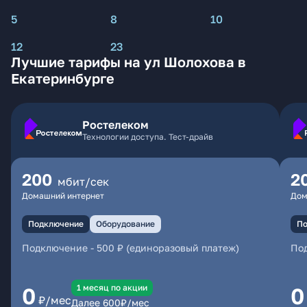
5
8
10
12
23
Лучшие тарифы на ул Шолохова в
Екатеринбурге
Ростелеком
Технологии доступа. Тест-драйв
200
2
мбит/сек
Домашний интернет
Дом
Подключение
Оборудование
По
Подключение
-
500 ₽ (единоразовый платеж)
По
1 месяц по акции
0
0
₽/мес
Далее
600
₽/мес