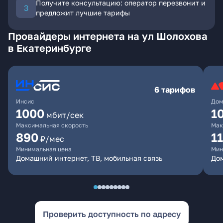
Получите консультацию: оператор перезвонит и
предложит лучшие тарифы
Провайдеры интернета на ул Шолохова
в Екатеринбурге
6 тарифов
Инсис
Дом
1000
1
мбит/сек
Максимальная скорость
Мак
890
1
₽/мес
Минимальная цена
Мин
Домашний интернет, ТВ, мобильная связь
Дом
Проверить доступность по адресу