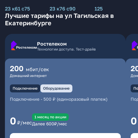
23 к61 с75
23 к76 с90
125
Лучшие тарифы на ул Тагильская в
Екатеринбурге
Ростелеком
Технологии доступа. Тест-драйв
200
2
мбит/сек
Домашний интернет
Дом
Подключение
Оборудование
По
Подключение
-
500 ₽ (единоразовый платеж)
По
1 месяц по акции
0
0
₽/мес
Далее
600
₽/мес