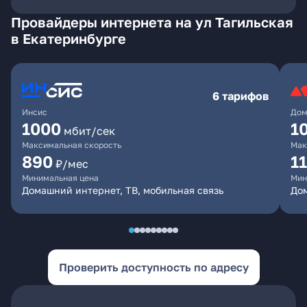
Провайдеры интернета на ул Тагильская
в Екатеринбурге
6 тарифов
Инсис
Дом
1000
1
мбит/сек
Максимальная скорость
Мак
890
1
₽/мес
Минимальная цена
Мин
Домашний интернет, ТВ, мобильная связь
Дом
Проверить доступность по адресу