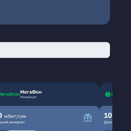
МегаФон
Минимум
0
100
мбит/сек
мбит
шний интернет
Домашний инте