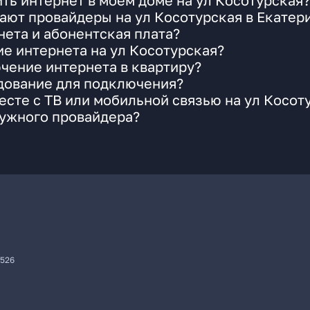
ть интернет в моем доме на ул Косотурская?
ают провайдеры на ул Косотурская в Екатер
ета и абонентская плата?
ие интернета на ул Косотурская?
чение интернета в квартиру?
удование для подключения?
сте с ТВ или мобильной связью на ул Косот
нужного провайдера?
7526