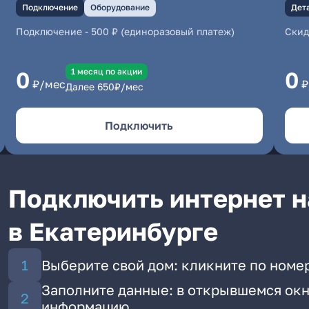
Подключение
Оборудование
Дет
Подключение
-
500 ₽ (единоразовый платеж)
Скид
1 месяц по акции
0
0
₽/мес
₽
Далее
650
₽/мес
Подключить
Подключить интернет н
в Екатеринбурге
Выберите свой дом: кликните по номер
Заполните данные: в открывшемся окн
информацию