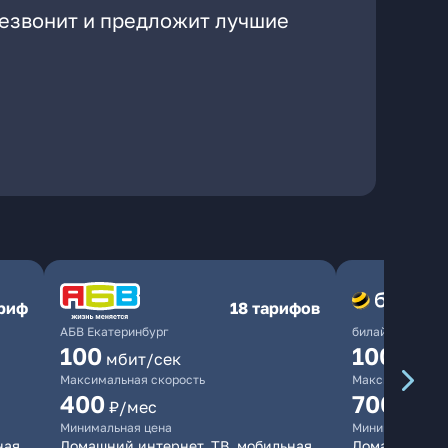
резвонит и предложит лучшие
ариф
18 тарифов
АБВ Екатеринбург
билайн
100
1000
мбит/сек
мби
Максимальная скорость
Максимальная 
400
700
₽/мес
₽/мес
Минимальная цена
Минимальная ц
ная
Домашний интернет, ТВ, мобильная
Домашний инт