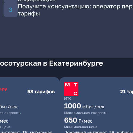
Получите консультацию: оператор пе
тарифы
осотурская в Екатеринбурге
58 тарифов
21 т
МТС
1000
бит/сек
мбит/сек
я скорость
Максимальная скорость
650
/мес
₽/мес
я цена
Минимальная цена
интернет, ТВ, мобильная
Домашний интернет, ТВ, мобиль