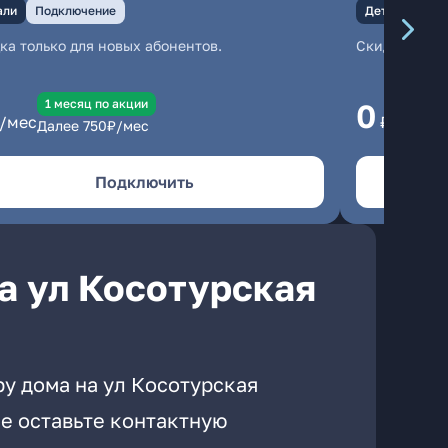
али
Подключение
Детали
Под
ка только для новых абонентов.
Скидка тольк
1 месяц по акции
1
0
/мес
₽/мес
Далее
750
₽/мес
Да
Подключить
а ул Косотурская
у дома на ул Косотурская
е оставьте контактную