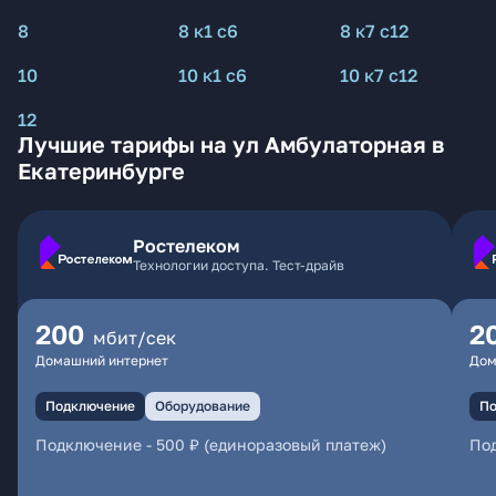
8
8 к1 с6
8 к7 с12
10
10 к1 с6
10 к7 с12
12
Лучшие тарифы на ул Амбулаторная в
Екатеринбурге
Ростелеком
Технологии доступа. Тест-драйв
200
2
мбит/сек
Домашний интернет
Дом
Подключение
Оборудование
По
Подключение
-
500 ₽ (единоразовый платеж)
По